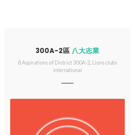
300A-2區
八大志業
8 Aspirations of District 300A-2, Lions clubs
international