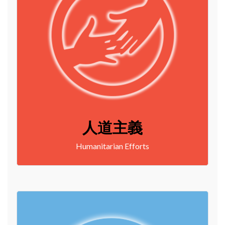
人道主義
Humanitarian Efforts